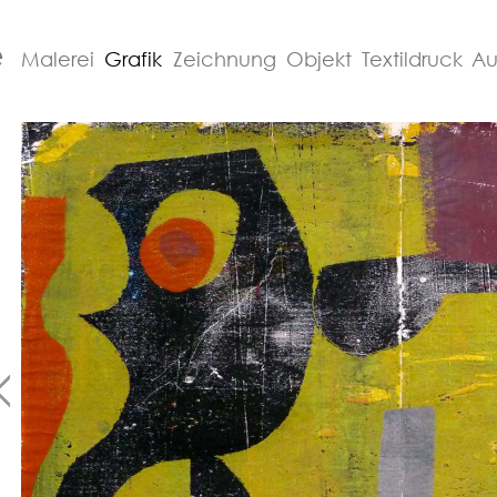
e
Malerei
Grafik
Zeichnung
Objekt
Textildruck
Au